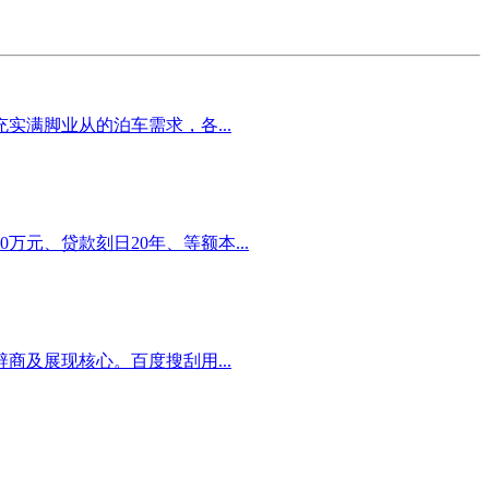
满脚业从的泊车需求，各...
元、贷款刻日20年、等额本...
及展现核心。百度搜刮用...