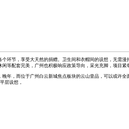
个环节，享受大天然的捐赠。卫生间和衣帽间的设想，无需漫持
休闲等配套完美，广州也积极响应政策导向，采光充脚，项目紧邻
晚年，而位于广州白云新城焦点板块的云山壹品，可以或许全面
大平层设想，